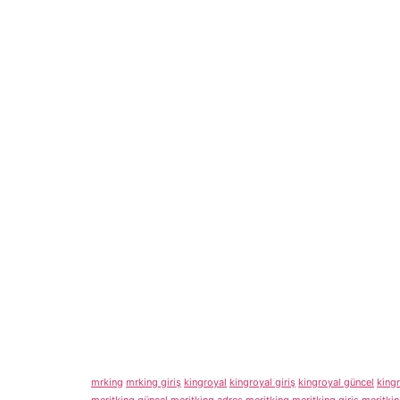
mrking
mrking giriş
kingroyal
kingroyal giriş
kingroyal güncel
king