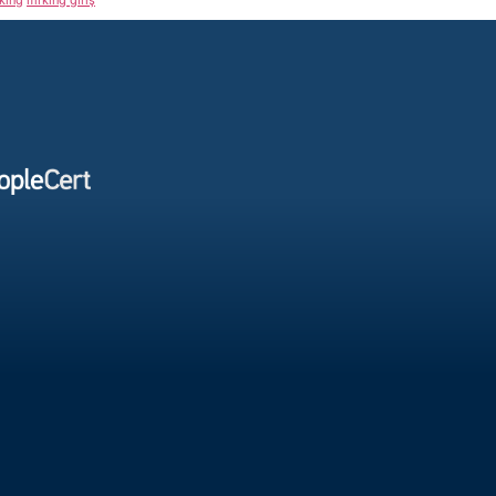
king
mrking giriş