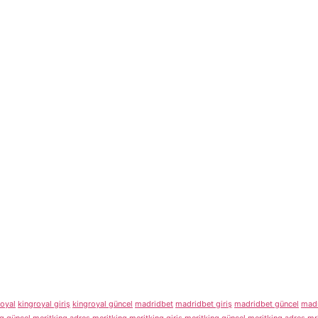
royal
kingroyal giriş
kingroyal güncel
madridbet
madridbet giriş
madridbet güncel
madr