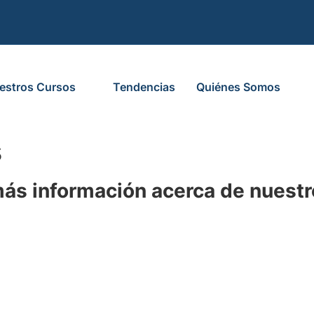
estros Cursos
Tendencias
Quiénes Somos
s
 más información acerca de nuestr