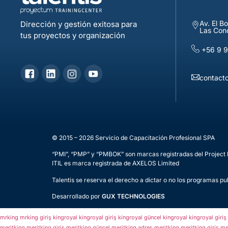
Av. El B
Dirección y gestión exitosa para
Las Con
tus proyectos y organización
+56 9 
contacto
© 2015 – 2026 Servicio de Capacitación Profesional SPA
“PMI”, “PMP” y “PMBOK” son marcas registradas del Project 
ITIL es marca registrada de AXELOS Limited
Talentis se reserva el derecho a dictar o no los programas pu
Desarrollado por
GUX TECHNOLOGIES
mrking
mrking giriş
kingroyal
kingroyal giriş
kingroyal güncel
kingroyal
kingroyal giriş
meritking
meritking giriş
meritking güncel
meritking adres
meritking
meritking giriş
me