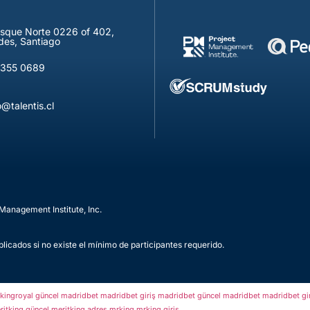
osque Norte 0226 of 402,
des, Santiago
9355 0689
@talentis.cl
Management Institute, Inc.
blicados si no existe el mínimo de participantes requerido.
kingroyal güncel
madridbet
madridbet giriş
madridbet güncel
madridbet
madridbet gi
ritking güncel
meritking adres
mrking
mrking giriş