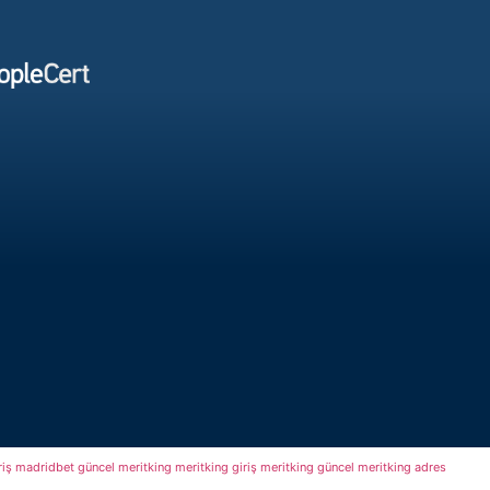
riş
madridbet güncel
meritking
meritking giriş
meritking güncel
meritking adres